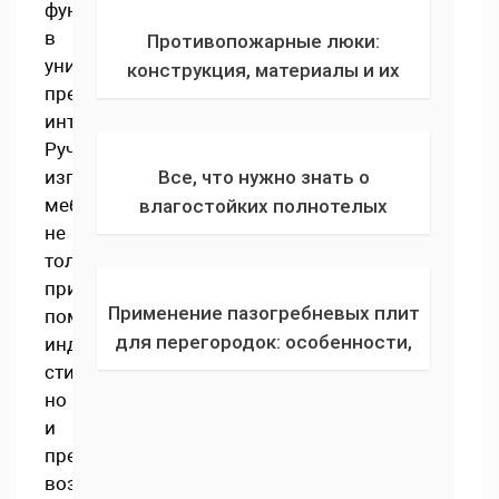
функциональность
в
Противопожарные люки:
уникальные
конструкция, материалы и их
предметы
роль в обеспечении
интерьера.
безопасности зданий
Ручное
изготовление
Все, что нужно знать о
мебели
влагостойких полнотелых
не
пазогребневых плитах
только
придает
Применение пазогребневых плит
помещению
для перегородок: особенности,
индивидуальный
плюсы и минусы, технология
стиль,
но
монтажа
и
предоставляет
возможность