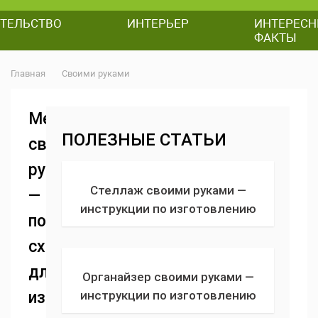
ТЕЛЬСТВО
ИНТЕРЬЕР
ИНТЕРЕСН
ФАКТЫ
Главная
Своими руками
Мебель
ПОЛЕЗНЫЕ СТАТЬИ
своими
руками
Стеллаж своими руками —
—
инструкции по изготовлению
пошаговые
стеллаж из дерева, фанеры,
схемы
металла + фото
для
Органайзер своими руками —
изготовления
инструкции по изготовлению
органайзера для хранения вещей