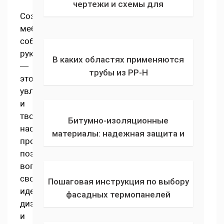
чертежи и схемы для
Создание
изготовления обувницы с
мебели
сиденьем, вешалкой + фото
собственными
руками
В каких областях применяются
—
трубы из PP-H
это
увлекательный
и
творчески
Битумно-изоляционные
насыщенный
материалы: надежная защита и
процесс,
долговечность
позволяющий
воплотить
свои
Пошаговая инструкция по выбору
идеи,
фасадных термопанелей
дизайн
и