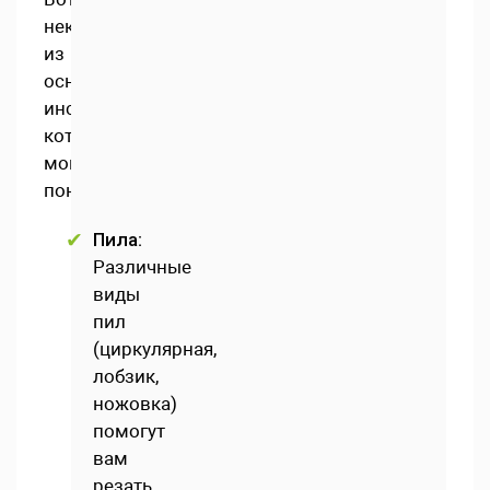
некоторые
из
основных
инструментов,
которые
могут
понадобиться:
Пила:
Различные
виды
пил
(циркулярная,
лобзик,
ножовка)
помогут
вам
резать