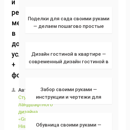
и
+ фото
реставрации
Поделки для сада своими руками
мебели
— делаем пошагово простые
в
поделки для сада из подручных
материалов + фото
домашних
условиях
Дизайн гостиной в квартире —
современный дизайн гостиной в
+
светлых тонах + реальные фото
фото
Забор своими руками —
Автор:
инструкции и чертежи для
Студия
ландшафтного
строительства дешевого и
дизайна
красивого забора для дома и дачи
«Green
+ фото
Обувница своими руками —
History»