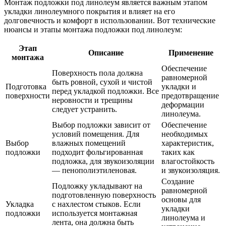
Монтаж подложки под линолеум является важным этапом
укладки линолеумного покрытия и влияет на его
долговечность и комфорт в использовании. Вот технические
нюансы и этапы монтажа подложки под линолеум:
Этап
Описание
Применение
монтажа
Обеспечение
Поверхность пола должна
равномерной
быть ровной, сухой и чистой
Подготовка
укладки и
перед укладкой подложки. Все
поверхности
предотвращение
неровности и трещины
деформации
следует устранить.
линолеума.
Выбор подложки зависит от
Обеспечение
условий помещения. Для
необходимых
Выбор
влажных помещений
характеристик,
подложки
подходит фольгированная
таких как
подложка, для звукоизоляции
влагостойкость
— пенополиэтиленовая.
и звукоизоляция.
Создание
Подложку укладывают на
равномерной
подготовленную поверхность
основы для
Укладка
с нахлестом стыков. Если
укладки
подложки
используется монтажная
линолеума и
лента, она должна быть