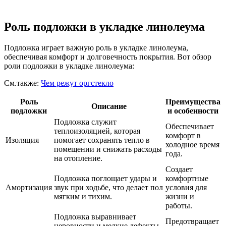
Роль подложки в укладке линолеума
Подложка играет важную роль в укладке линолеума,
обеспечивая комфорт и долговечность покрытия. Вот обзор
роли подложки в укладке линолеума:
См.также:
Чем режут оргстекло
Роль
Преимущества
Описание
подложки
и особенности
Подложка служит
Обеспечивает
теплоизоляцией, которая
комфорт в
Изоляция
помогает сохранять тепло в
холодное время
помещении и снижать расходы
года.
на отопление.
Создает
Подложка поглощает удары и
комфортные
Амортизация
звук при ходьбе, что делает пол
условия для
мягким и тихим.
жизни и
работы.
Подложка выравнивает
Предотвращает
неровности и мелкие дефекты