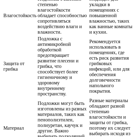
степенью
укладки в
влагостойкости
помещениях с
Влагостойкость
обладает способностью
повышенной
сопротивляться
влажностью, таких
воздействию влаги и
как ванные комнаты
влажности.
и кухни.
Подложка с
Рекомендуется
антимикробной
использовать в
обработкой
помещениях, где
предотвращает
есть риск развития
развитие плесени и
Защита от
грибковых
грибка, что
грибка
инфекций, или для
способствует более
обеспечения
гигиеничному и
долговечности
здоровому
напольного
внутреннему
покрытия.
пространству.
Разные материалы
Подложки могут быть
обладают разной
изготовлены из разных
степенью
материалов, таких как
влагостойкости и
пенополиэтилен,
защиты от грибка,
полиуретан, каучук и
Материал
поэтому их следует
другие. Важно
выбирать исходя из
выбирать подходящий