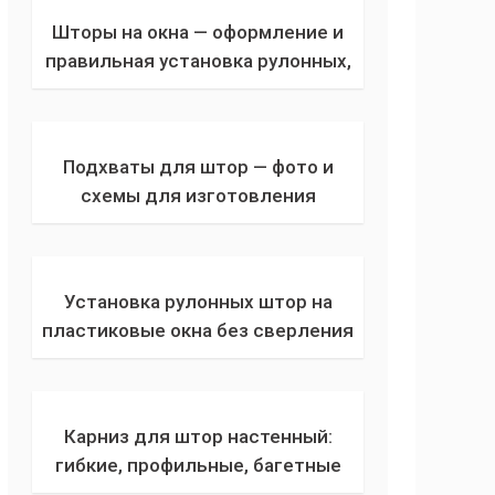
Шторы на окна — оформление и
правильная установка рулонных,
римских штор на пластиковые
окна + фото
Подхваты для штор — фото и
схемы для изготовления
магнитных держателей для штор,
из джута, фоамирана
Установка рулонных штор на
пластиковые окна без сверления
— способы, полезные советы
Карниз для штор настенный:
гибкие, профильные, багетные
настенные карнизы для штор +