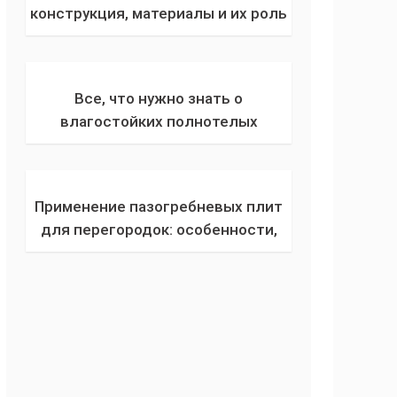
конструкция, материалы и их роль
в обеспечении безопасности
зданий
Все, что нужно знать о
влагостойких полнотелых
пазогребневых плитах
Применение пазогребневых плит
для перегородок: особенности,
плюсы и минусы, технология
монтажа